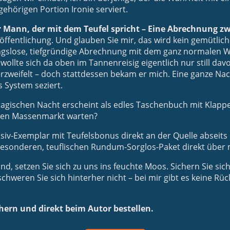
ehörigen Portion Ironie serviert.
 Mann, der mit dem Teufel spricht – Eine Abrechnung 
öffentlichung. Und glauben Sie mir, das wird kein gemütli
ungslose, tiefgründige Abrechnung mit dem ganz normalen 
 wollte sich da oben im Tannenreisig eigentlich nur still dav
erzweifelt – doch stattdessen bekam er mich. Eine ganze Nac
 System seziert.
magischen Nacht erscheint als edles Taschenbuch mit Klappe
den Massenmarkt warten?
lusiv-Exemplar mit Teufelsbonus direkt an der Quelle abseits
esonderen, teuflischen Rundum-Sorglos-Paket direkt übe
d, setzen Sie sich zu uns ins feuchte Moos. Sichern Sie sic
chweren Sie sich hinterher nicht – bei mir gibt es keine Rüc
hern und direkt beim Autor bestellen.