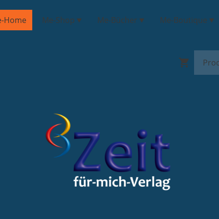
e-Home
Me-Shop
Me-Bücher
Me-Boutique