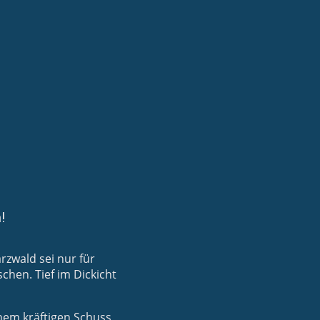
!
rzwald sei nur für
hen. Tief im Dickicht
inem kräftigen Schuss