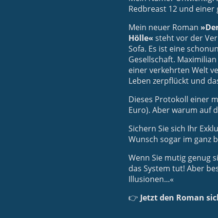
Redbreast 12 und einer g
Mein neuer Roman
»Der
Hölle«
steht vor der Ver
Sofa. Es ist eine schon
Gesellschaft. Maximilian
einer verkehrten Welt v
Leben zerpflückt und das
Dieses Protokoll einer 
Euro). Aber warum auf 
Sichern Sie sich Ihr Exk
Wunsch sogar im ganz b
Wenn Sie mutig genug sin
das System tut! Aber bes
Illusionen...«
👉
Jetzt den Roman sic