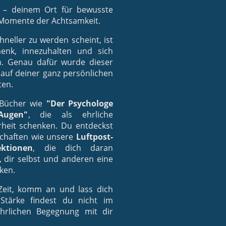
– deinem Ort für bewusste
 Momente der Achtsamkeit.
hneller zu werden scheint, ist
enk, innezuhalten und sich
n. Genau dafür wurde dieser
auf deiner ganz persönlichen
ten.
r Bücher wie
"Der Psychologe
Augen"
, die als ehrliche
heit schenken. Du entdeckst
tschaften wie unsere
Luftpost-
ektionen
, die dich daran
t, dir selbst und anderen eine
ken.
eit, komm an und lass dich
Stärke findest du nicht im
hrlichen Begegnung mit dir