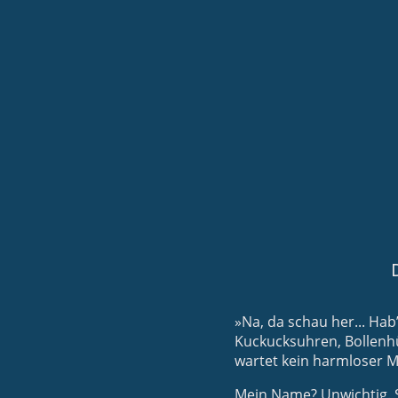
»Na, da schau her... Hab
Kuckucksuhren, Bollenhü
wartet kein harmloser M
Mein Name? Unwichtig. Sa